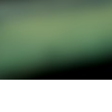
” ثقة..جودة..أ