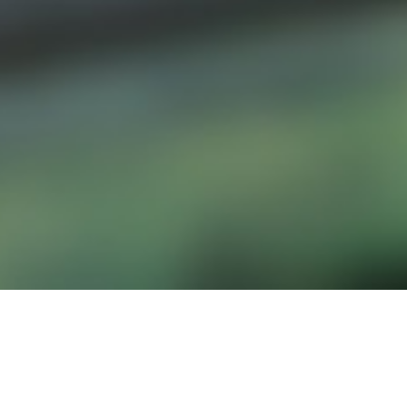
مان”
عن الشر