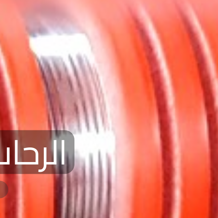
الرحا
ا